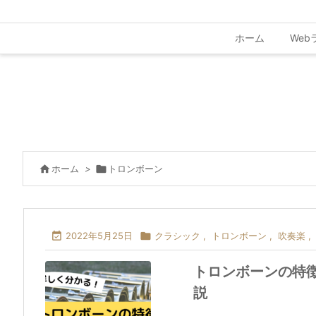
ホーム
Web

ホーム
>

トロンボーン

2022年5月25日

クラシック
,
トロンボーン
,
吹奏楽
,
トロンボーンの特
説